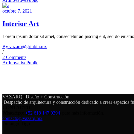
Art
Inovative
Public
octubre 7, 2021
Interior Art
Lorem ipsum dolor sit amet, consectetur adipiscing elit, sed do eiusm
By vazarq@grinbin.mx
/
2 Comments
Art
Inovative
Public
VAZARQ | Diseño + Construcción
.Despacho de arquitectura y construcción dedicado a crear espacios fu
CONTACTO
Ponte en contacto con nosotros para más información.
WhatsApp:
+52 618 147 9394
contacto@vazarq.mx
Durango, Dgo.