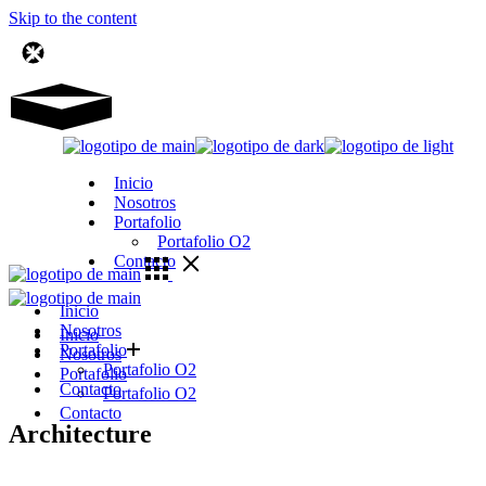
Skip to the content
Inicio
Nosotros
Portafolio
Portafolio O2
Contacto
Inicio
Nosotros
Inicio
Portafolio
Nosotros
Portafolio O2
Portafolio
Contacto
Portafolio O2
Contacto
Architecture