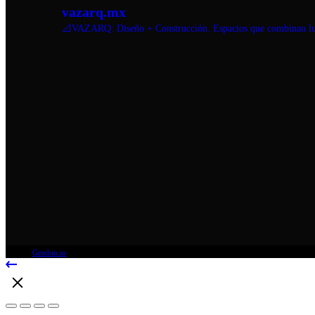
vazarq.mx
📐VAZARQ: Diseño + Construcción. Espacios que combinan luz,
© 2025
Grinbin.io
, All Rights Reserved