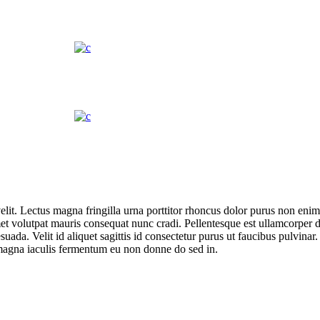
elit. Lectus magna fringilla urna porttitor rhoncus dolor purus non enim.
t volutpat mauris consequat nunc cradi. Pellentesque est ullamcorper d
suada. Velit id aliquet sagittis id consectetur purus ut faucibus pulvinar.
t magna iaculis fermentum eu non donne do sed in.