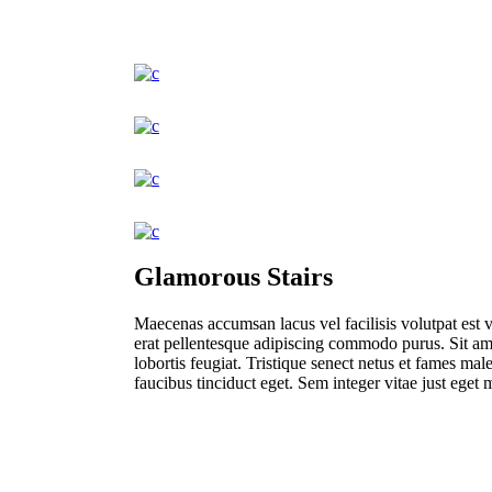
Glamorous Stairs
Maecenas accumsan lacus vel facilisis volutpat est v
erat pellentesque adipiscing commodo purus. Sit ame
lobortis feugiat. Tristique senect netus et fames male
faucibus tinciduct eget. Sem integer vitae just ege