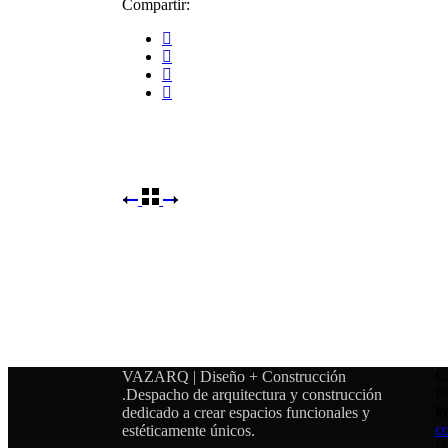
Compartir:
C
VAZARQ | Diseño + Construcción
Po
.Despacho de arquitectura y construcción
in
W
dedicado a crear espacios funcionales y
c
estéticamente únicos.
D