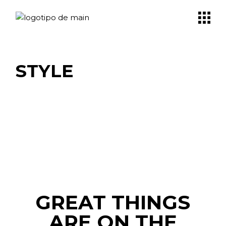
Skip
to
the
content
STYLE
GREAT THINGS
ARE ON THE