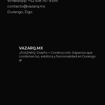
WhatsApp:
+52 618 147 9394
contacto@vazarq.mx
Durango, Dgo.
VAZARQ.MX
📐VAZARQ: Diseño + Construcción. Espacios que
combinan luz, estética y funcionalidad en Durango
🌿