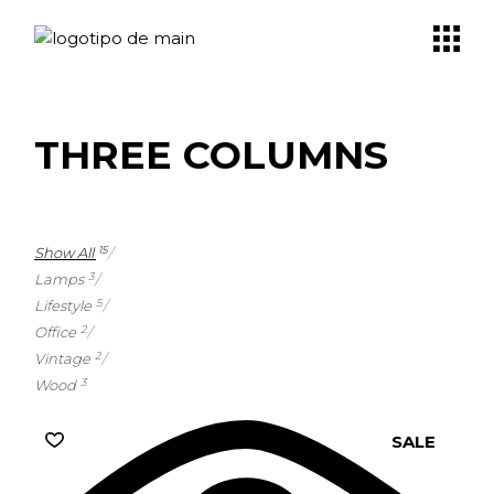
THREE COLUMNS
Show All
15
Lamps
3
Lifestyle
5
Office
2
Vintage
2
Wood
3
SALE