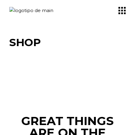
Skip
to
the
content
SHOP
GREAT THINGS
ARE ON THE