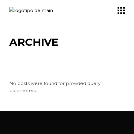
Skip
to
the
content
ARCHIVE
No posts were found for provided query
parameters.