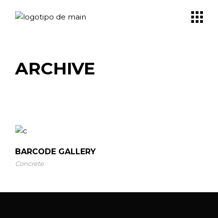
Skip
to
the
content
ARCHIVE
BARCODE GALLERY
Concrete