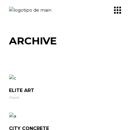
Skip
to
the
content
ARCHIVE
ELITE ART
Form
CITY CONCRETE