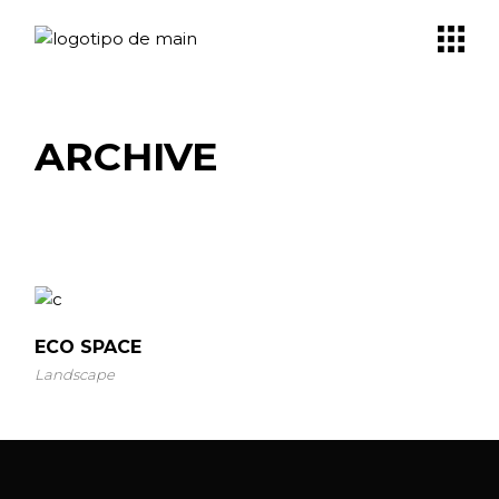
Skip
to
the
content
ARCHIVE
ECO SPACE
Landscape