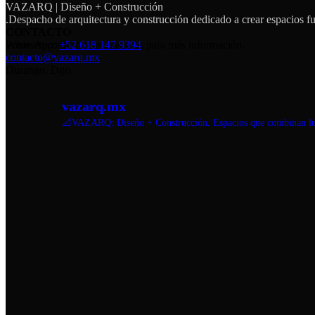
VAZARQ | Diseño + Construcción
.Despacho de arquitectura y construcción dedicado a crear espacios fu
CONTACTO
Ponte en contacto con nosotros para más información.
WhatsApp:
+52 618 147 9394
contacto@vazarq.mx
Durango, Dgo.
vazarq.mx
📐VAZARQ: Diseño + Construcción. Espacios que combinan luz,