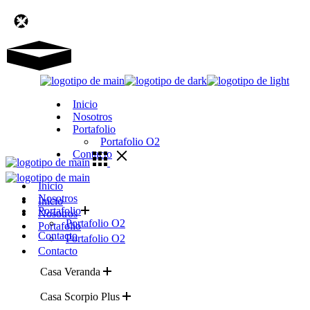
Inicio
Nosotros
Portafolio
Portafolio O2
Contacto
Inicio
Nosotros
Inicio
Portafolio
Nosotros
Portafolio O2
Portafolio
Contacto
Portafolio O2
Contacto
Casa Veranda
ver más
Casa Scorpio Plus
ver más